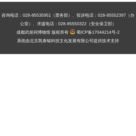
咨询电话：028-85535951（票务部）、投诉电话：028-85552397（办
公室）、求援电话：028-85550322（安全保卫部）
成都武侯祠博物馆 版权所有
蜀ICP备17044214号-2
系统由北京凯泰铭科技文化发展有限公司提供技术支持